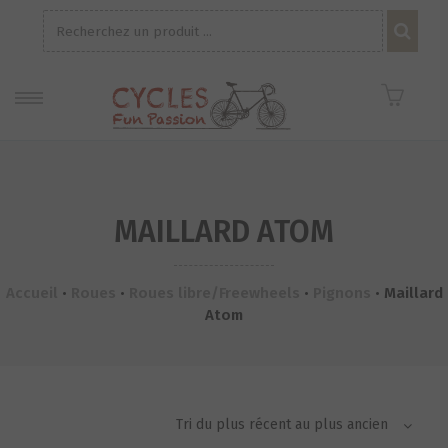
Recherche
pour :
MAILLARD ATOM
Accueil
•
Roues
•
Roues libre/Freewheels
•
Pignons
•
Maillard
Atom