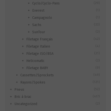
(29)
Cyclo/Cyclo-Pans
(1)
Everest
(1)
Campagnolo
(33)
Sachs
(2)
SunTour
(42)
Filetage Français
(4)
Filetage Italien
(21)
Filetage ISO/BSA
(2)
Helicomatic
(9)
Filetage BABY
(49)
Cassettes/Sprockets
(121)
Rayons/Spokes
(52)
Pneus
(417)
Bric à brac
(2)
Uncategorized