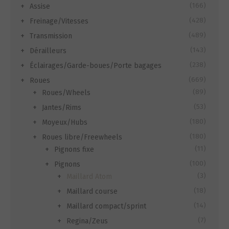
(166)
Assise
(428)
Freinage/Vitesses
(489)
Transmission
(143)
Dérailleurs
(238)
Éclairages/Garde-boues/Porte bagages
(669)
Roues
(89)
Roues/Wheels
(53)
Jantes/Rims
(180)
Moyeux/Hubs
(180)
Roues libre/Freewheels
(11)
Pignons fixe
(100)
Pignons
(3)
Maillard Atom
(18)
Maillard course
(14)
Maillard compact/sprint
(7)
Regina/Zeus