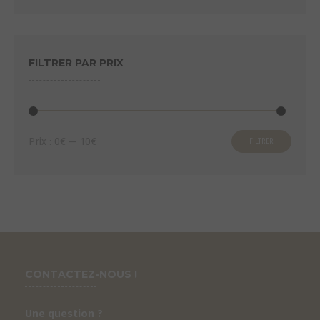
FILTRER PAR PRIX
Prix
Prix
Prix :
0€
—
10€
FILTRER
min
max
CONTACTEZ-NOUS !
Une question ?