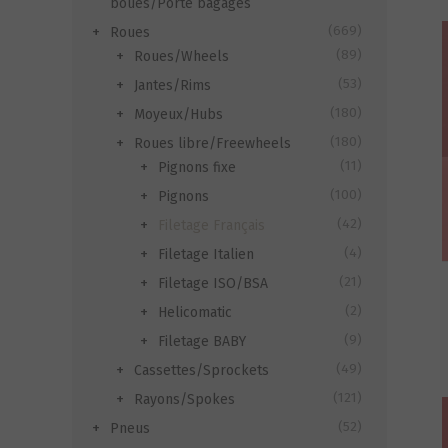
boues/Porte bagages
(669)
Roues
(89)
Roues/Wheels
(53)
Jantes/Rims
(180)
Moyeux/Hubs
(180)
Roues libre/Freewheels
(11)
Pignons fixe
(100)
Pignons
(42)
Filetage Français
(4)
Filetage Italien
(21)
Filetage ISO/BSA
(2)
Helicomatic
(9)
Filetage BABY
(49)
Cassettes/Sprockets
(121)
Rayons/Spokes
(52)
Pneus