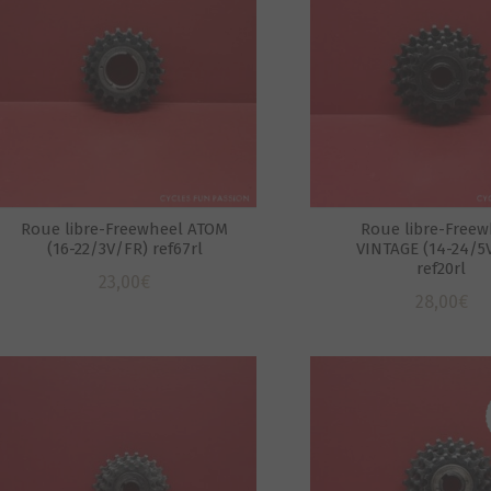
Roue libre-Freewheel ATOM
Roue libre-Freew
(16-22/3V/FR) ref67rl
VINTAGE (14-24/5
ref20rl
23,00
€
28,00
€