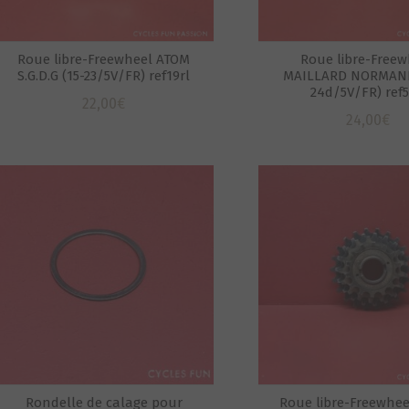
Roue libre-Freewheel ATOM
Roue libre-Freew
S.G.D.G (15-23/5V/FR) ref19rl
MAILLARD NORMAND
24d/5V/FR) ref5
22,00
€
24,00
€
Rondelle de calage pour
Roue libre-Freewhee