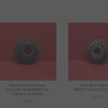
Roue libre-Freewheel
Roue libre-Freew
MAILLARD NORMANDY (14-
PERFECT (14-22/5V/FR
24d/5V/FR) ref40rl
28,00
€
26,00
€