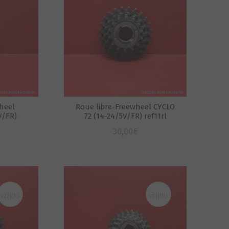
heel
Roue libre-Freewheel CYCLO
V/FR)
72 (14-24/5V/FR) ref11rl
30,00
€
VENDU
VENDU