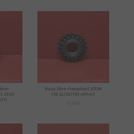
ibre-
Roue libre-Freewheel ATOM
S ZEUS
(16-22/3V/FR) ref44rl
47rl
17,00
€