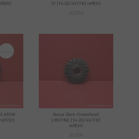
ef68rl
72 (14-22/4V/FR) ref61rl
30,00
€
VENDU
el ATOM
Roue libre-Freewheel
ref72rl
J.MOYNE (14-20/4V/FR)
ref63rl
30,00
€