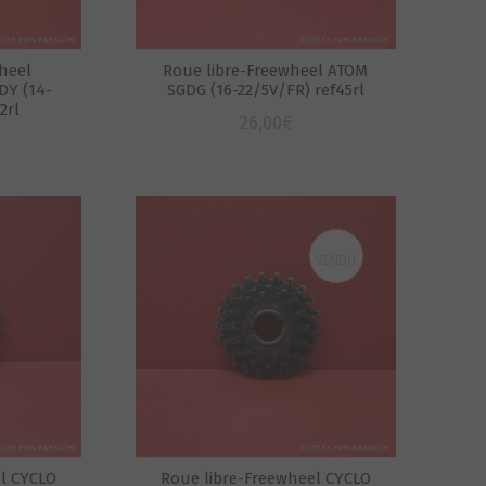
heel
Roue libre-Freewheel ATOM
Y (14-
SGDG (16-22/5V/FR) ref45rl
2rl
26,00
€
VENDU
l CYCLO
Roue libre-Freewheel CYCLO