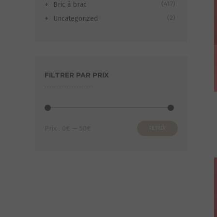
(417)
Bric à brac
(2)
Uncategorized
FILTRER PAR PRIX
Prix
Prix
Prix :
0€
—
50€
FILTRER
min
max