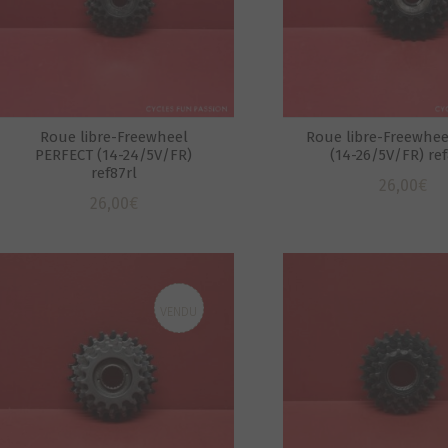
Roue libre-Freewheel
Roue libre-Freewhee
PERFECT (14-24/5V/FR)
(14-26/5V/FR) ref
ref87rl
26,00
€
26,00
€
VENDU