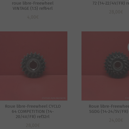
roue libre-Freewheel
72 (14-22/4V/FR) r
VINTAGE (1.5) ref64rl
28,00
€
4,00
€
Roue libre-Freewheel CYCLO
Roue libre-Freewhe
64 COMPETITION (14-
SGDG (14-24/5V/FR) 
20/4V/FR) ref32rl
24,00
€
28,00
€