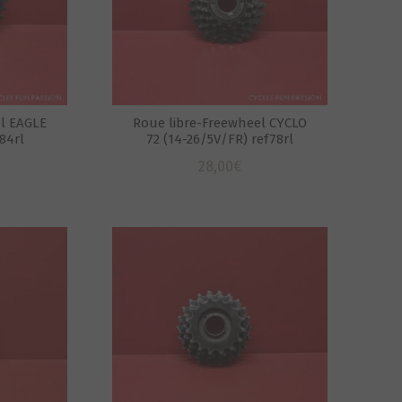
l EAGLE
Roue libre-Freewheel CYCLO
84rl
72 (14-26/5V/FR) ref78rl
28,00
€