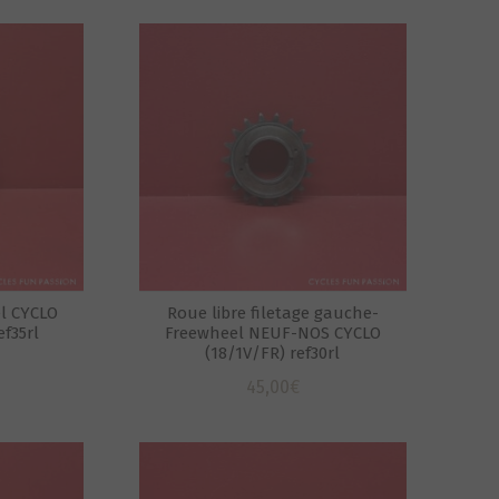
l CYCLO
Roue libre filetage gauche-
ef35rl
Freewheel NEUF-NOS CYCLO
(18/1V/FR) ref30rl
45,00
€