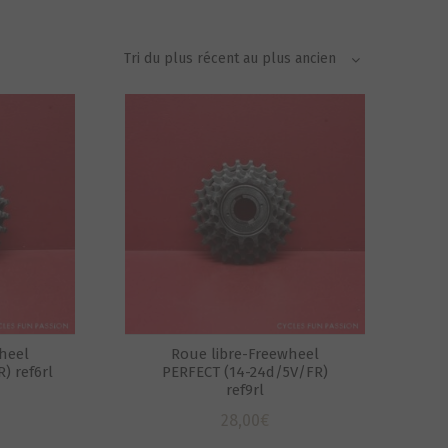
heel
Roue libre-Freewheel
) ref6rl
PERFECT (14-24d/5V/FR)
ref9rl
28,00
€