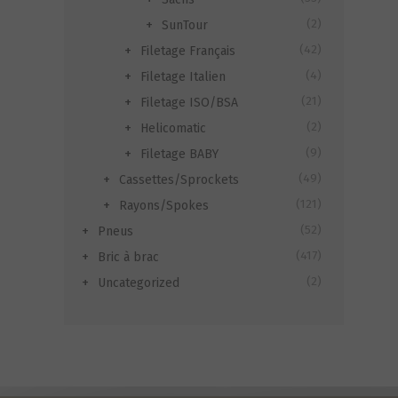
(2)
SunTour
(42)
Filetage Français
(4)
Filetage Italien
(21)
Filetage ISO/BSA
(2)
Helicomatic
(9)
Filetage BABY
(49)
Cassettes/Sprockets
(121)
Rayons/Spokes
(52)
Pneus
(417)
Bric à brac
(2)
Uncategorized