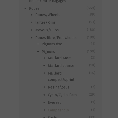
boues/Porte bagages
(669)
Roues
(89)
Roues/Wheels
(53)
Jantes/Rims
(180)
Moyeux/Hubs
(180)
Roues libre/Freewheels
(11)
Pignons fixe
(100)
Pignons
(3)
Maillard Atom
(18)
Maillard course
(14)
Maillard
compact/sprint
(7)
Regina/Zeus
(29)
Cyclo/Cyclo-Pans
(1)
Everest
(1)
Campagnolo
(33)
Sachs