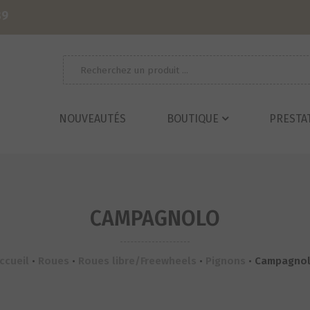
39
Recherche
pour :
NOUVEAUTÉS
BOUTIQUE
PRESTA
CAMPAGNOLO
ccueil
•
Roues
•
Roues libre/Freewheels
•
Pignons
•
Campagno