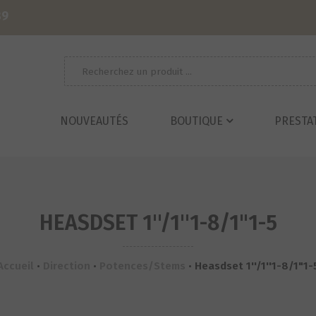
39
Recherche
pour :
NOUVEAUTÉS
BOUTIQUE
PRESTA
HEASDSET 1''/1''1-8/1"1-5
Accueil
•
Direction
•
Potences/Stems
•
Heasdset 1''/1''1-8/1"1-