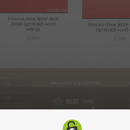
Potence-Stem NEUF-NOS
ZOOM (lg110/ø25.4cnt)
Potence-Stem NEUF
ref87pt
(lg110/ø25.4cnt) 
17,00
€
17,00
€
PAIEMENTS ACCEPTÉS
CGV
FAQ
SENTATION
CONTACT