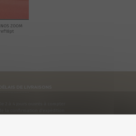
-NOS ZOOM
ref18pt
DÉLAIS DE LIVRAISONS
De 2 à 4 jours ouvrés à compter
de la confirmation d’expédition
que vous recevrez par e-mail.