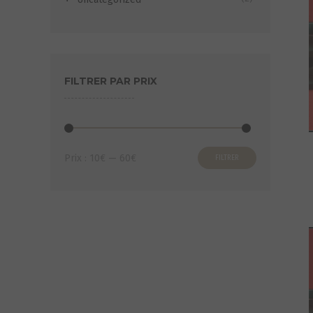
FILTRER PAR PRIX
Prix
Prix
Prix :
10€
—
60€
FILTRER
min
max