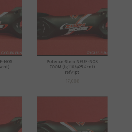
UF-NOS
Potence-Stem NEUF-NOS
4cnt)
ZOOM (lg110/ø25.4cnt)
ref91pt
17,00
€