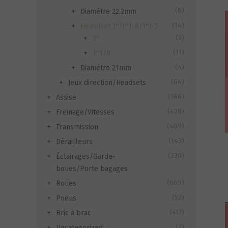
(6)
Diamètre 22.2mm
(14)
Heasdset 1''/1''1-8/1"1-5
(3)
1''
(11)
1''1/8
(4)
Diamètre 21mm
(64)
Jeux direction/Headsets
(166)
Assise
(428)
Freinage/Vitesses
(489)
Transmission
(143)
Dérailleurs
(238)
Éclairages/Garde-
boues/Porte bagages
(669)
Roues
(52)
Pneus
(417)
Bric à brac
(2)
Uncategorized