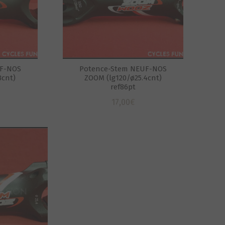
UF-NOS
Potence-Stem NEUF-NOS
8cnt)
ZOOM (lg120/ø25.4cnt)
ref86pt
17,00
€