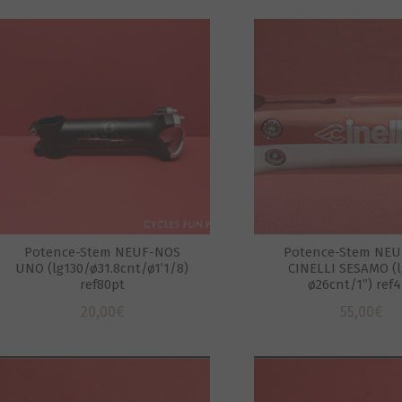
Potence-Stem NEUF-NOS
Potence-Stem NE
UNO (lg130/ø31.8cnt/ø1’1/8)
CINELLI SESAMO (l
ref80pt
ø26cnt/1”) ref
20,00
€
55,00
€