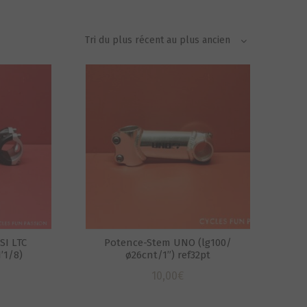
SI LTC
Potence-Stem UNO (lg100/
’1/8)
ø26cnt/1”) ref32pt
10,00
€