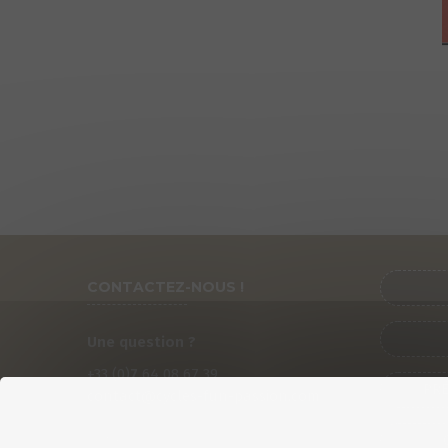
CONTACTEZ-NOUS !
Une question ?
+33 (0)
7
64 08 67 39
PRÉ
contact@cycles-fun-passion.com