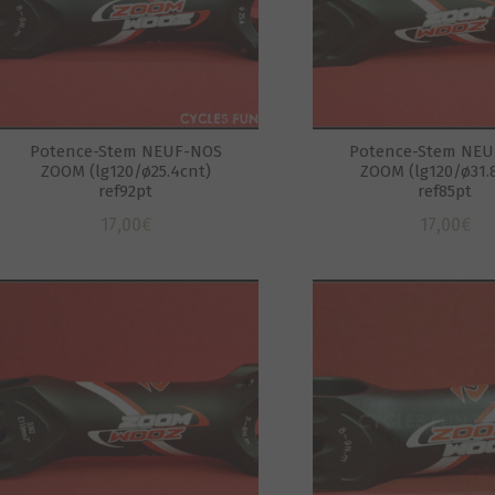
Potence-Stem NEUF-NOS
Potence-Stem NE
ZOOM (lg120/ø25.4cnt)
ZOOM (lg120/ø31.
ref92pt
ref85pt
17,00
€
17,00
€