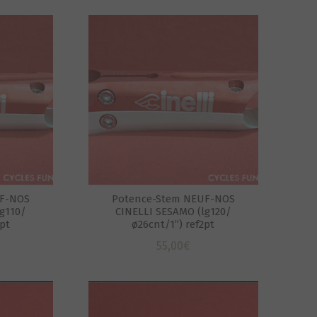
UF-NOS
Potence-Stem NEUF-NOS
g110/
CINELLI SESAMO (lg120/
4pt
ø26cnt/1”) ref2pt
55,00
€