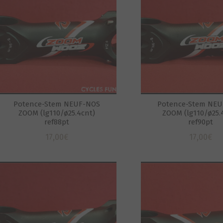
Potence-Stem NEUF-NOS
Potence-Stem NE
ZOOM (lg110/ø25.4cnt)
ZOOM (lg110/ø25.
ref88pt
ref90pt
17,00
€
17,00
€