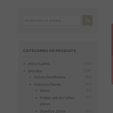
Recherche
pour :
CATÉGORIES DE PRODUITS
(152)
Vélos/Cadres
(238)
Direction
(93)
Cintres/Handlebars
(83)
Potences/Stems
(2)
Divers
(21)
Petites pièces/Littles
pieces
(37)
Diamètre 22mm