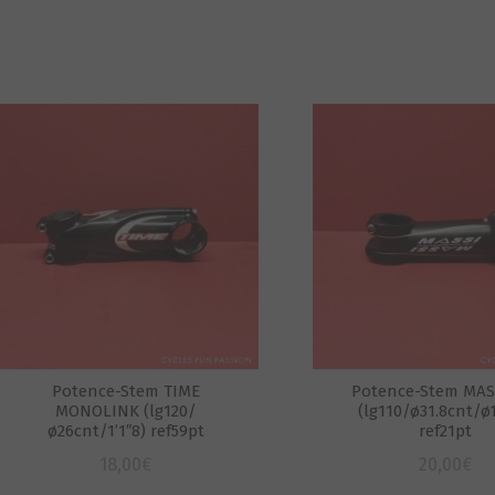
Potence-Stem TIME
Potence-Stem MAS
MONOLINK (lg120/
(lg110/ø31.8cnt/ø1
ø26cnt/1’1″8) ref59pt
ref21pt
18,00
€
20,00
€