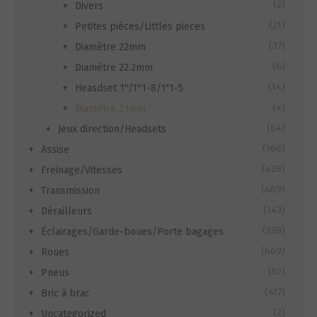
(2)
Divers
(21)
Petites pièces/Littles pieces
(37)
Diamètre 22mm
(6)
Diamètre 22.2mm
(14)
Heasdset 1''/1''1-8/1"1-5
(4)
Diamètre 21mm
(64)
Jeux direction/Headsets
(166)
Assise
(428)
Freinage/Vitesses
(489)
Transmission
(143)
Dérailleurs
(238)
Éclairages/Garde-boues/Porte bagages
(669)
Roues
(52)
Pneus
(417)
Bric à brac
(2)
Uncategorized