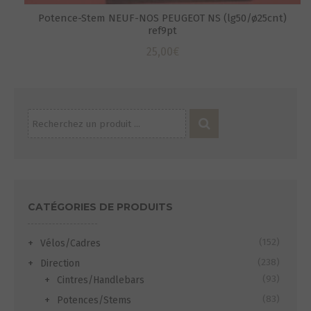
Potence-Stem NEUF-NOS PEUGEOT NS (lg50/ø25cnt)
ref9pt
25,00
€
Recherche
pour :
CATÉGORIES DE PRODUITS
S
(152)
Vélos/Cadres
(238)
Direction
(93)
Cintres/Handlebars
(83)
Potences/Stems