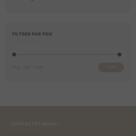
FILTRER PAR PRIX
Prix
Prix
Prix :
20€
—
30€
FILTRER
min
max
CONTACTEZ-NOUS !