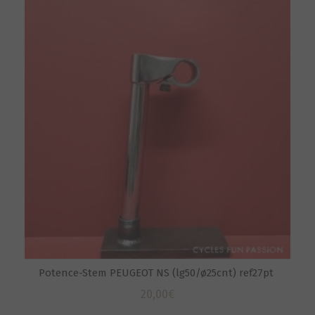
Potence-Stem PEUGEOT NS (lg50/ø25cnt) ref27pt
20,00
€