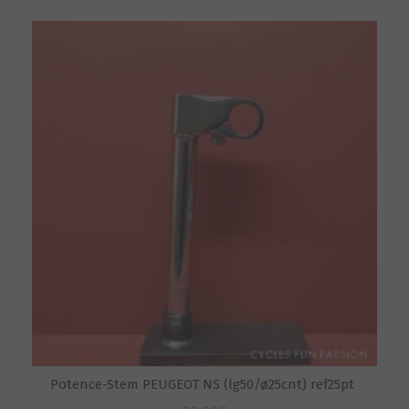
Potence-Stem PEUGEOT NS (lg50/ø25cnt) ref25pt