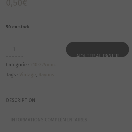
0,50
€
50 en stock
quantité
de
AJOUTER AU PANIER
Rayons-
Categorie :
210-229mm
.
Spokes
NEUF-
Tags :
Vintage
,
Rayons
.
NOS
VINTAGE
lg213x1.80
DESCRIPTION
ref34pp3
INFORMATIONS COMPLÉMENTAIRES