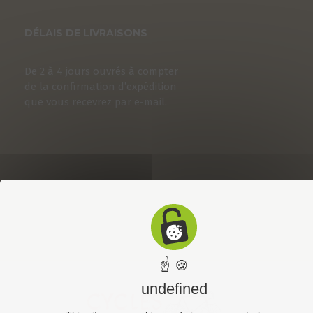
DÉLAIS DE LIVRAISONS
De 2 à 4 jours ouvrés à compter
de la confirmation d’expédition
que vous recevrez par e-mail.
☝ 🍪
undefined