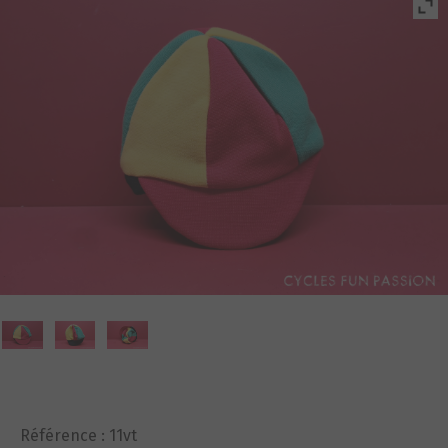
Référence :
11vt