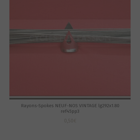
S
Rayons-Spokes NEUF-NOS VINTAGE lg292x1.80
ref45pp3
0,50
€