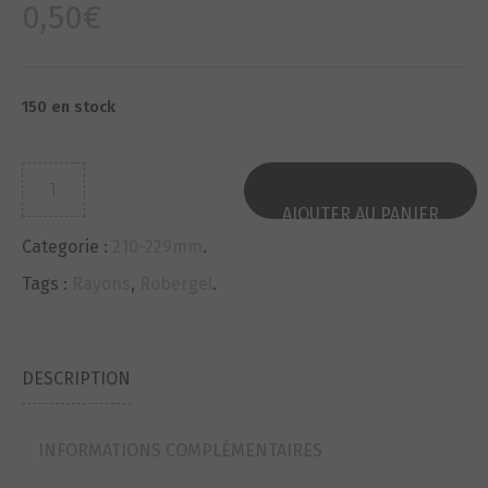
0,50
€
150 en stock
quantité
de
AJOUTER AU PANIER
Rayons-
Categorie :
210-229mm
.
Spokes
NEUF-
Tags :
Rayons
,
Robergel
.
NOS
ROBERGEL
lg225x2.40
DESCRIPTION
ref40pp3
INFORMATIONS COMPLÉMENTAIRES