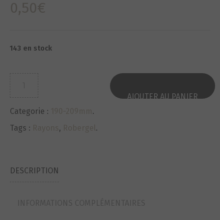
0,50
€
143 en stock
quantité
de
AJOUTER AU PANIER
Rayons-
Categorie :
190-209mm
.
Spokes
NEUF-
Tags :
Rayons
,
Robergel
.
NOS
ROBERGEL
lg190x2.70
DESCRIPTION
ref29pp3
INFORMATIONS COMPLÉMENTAIRES