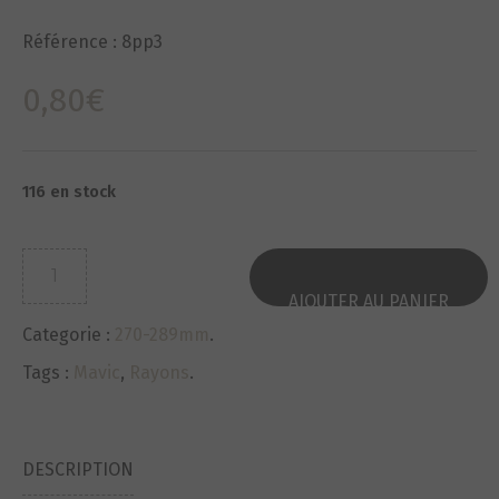
Référence :
8pp3
0,80
€
116 en stock
quantité
de
AJOUTER AU PANIER
Rayons-
Categorie :
270-289mm
.
Spokes
NEUF-
Tags :
Mavic
,
Rayons
.
NOS
MAVIC
M4027?
DESCRIPTION
lg285