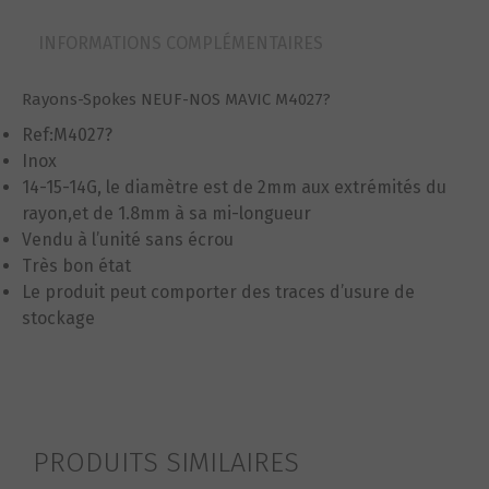
(14-
15-
INFORMATIONS COMPLÉMENTAIRES
14G)
ref8pp3
Rayons-Spokes NEUF-NOS MAVIC M4027?
Ref:M4027?
Inox
14-15-14G, le diamètre est de 2mm aux extrémités du
rayon,et de 1.8mm à sa mi-longueur
Vendu à l’unité sans écrou
Très bon état
Le produit peut comporter des traces d’usure de
stockage
PRODUITS SIMILAIRES