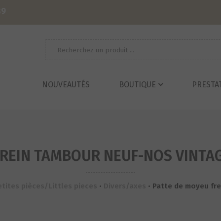
39
Recherche
pour :
NOUVEAUTÉS
BOUTIQUE
PRESTA
REIN TAMBOUR NEUF-NOS VINTAG
etites pièces/Littles pieces
•
Divers/axes
•
Patte de moyeu fre