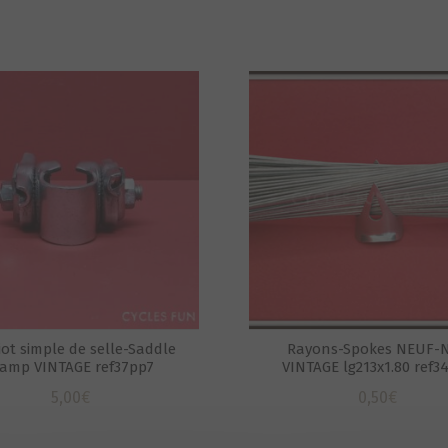
ot simple de selle-Saddle
Rayons-Spokes NEUF-
lamp VINTAGE ref37pp7
VINTAGE lg213x1.80 ref3
5,00
€
0,50
€