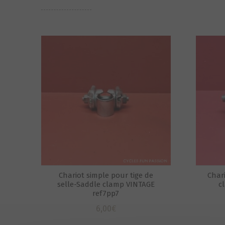
Chariot simple pour tige de
Chari
selle-Saddle clamp VINTAGE
c
ref7pp7
6,00
€