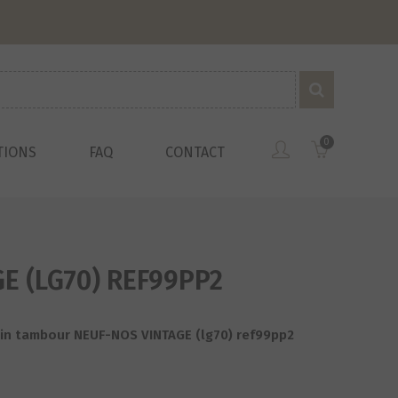
0
TIONS
FAQ
CONTACT
E (LG70) REF99PP2
in tambour NEUF-NOS VINTAGE (lg70) ref99pp2