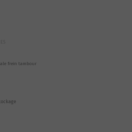
ref99pp2
RES
ale frein tambour
stockage