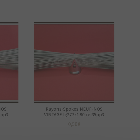
NOS
Rayons-Spokes NEUF-NOS
4pp3
VINTAGE lg277x1.80 ref35pp3
0,50
€