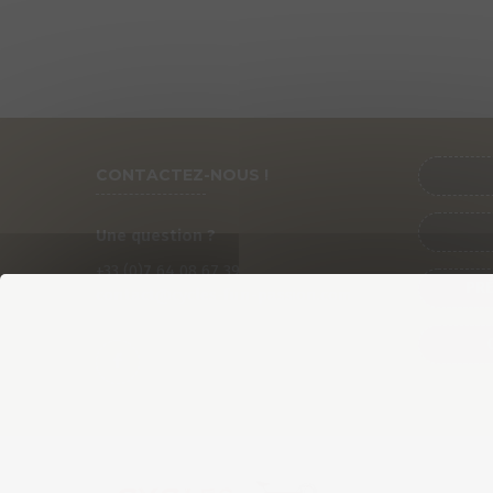
CONTACTEZ-NOUS !
Une question ?
+33 (0)
7
64 08 67 39
PRÉ
contact@cycles-fun-passion.com