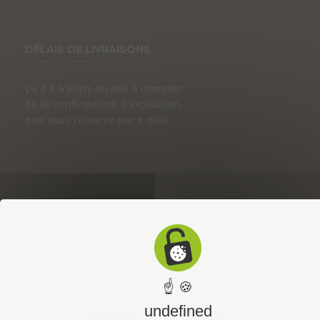
DÉLAIS DE LIVRAISONS
De 2 à 4 jours ouvrés à compter
de la confirmation d’expédition
que vous recevrez par e-mail.
☝ 🍪
undefined