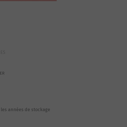
MAFAC
RACER
ref29pp4
RES
CER
c les années de stockage