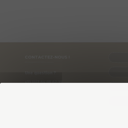
CONTACTEZ-NOUS !
Une question ?
+33 (0)
7
64 08 67 39
PRÉ
contact@cycles-fun-passion.com