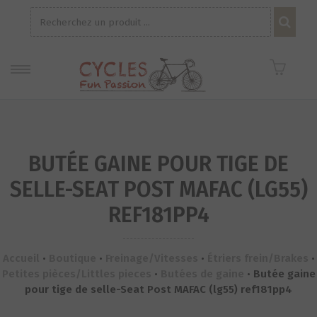
Recherche
pour :
BUTÉE GAINE POUR TIGE DE
SELLE-SEAT POST MAFAC (LG55)
REF181PP4
Accueil
•
Boutique
•
Freinage/Vitesses
•
Étriers frein/Brakes
•
Petites pièces/Littles pieces
•
Butées de gaine
•
Butée gaine
pour tige de selle-Seat Post MAFAC (lg55) ref181pp4