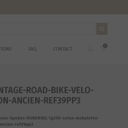
0
TIONS
FAQ
CONTACT
NTAGE-ROAD-BIKE-VELO-
ON-ANCIEN-REF39PP3
ons-Spokes-ROBERGEL-lg295-solex-mobylette-
ancien-ref39pp3