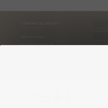
CONTACTEZ-NOUS !
Une question ?
+33 (0)
7
64 08 67 39
PRÉ
contact@cycles-fun-passion.com