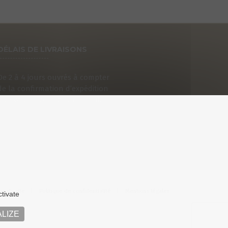
DÉLAIS DE LIVRAISONS
De 2 à 4 jours ouvrés à compter
de la confirmation d’expédition
que vous recevrez par e-mail.
an du site
Politique de confidentialité
Mentions légales
ctivate
LIZE