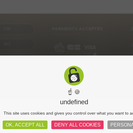
PAIEMENTS ACCEPTÉS
CGV
FAQ
SENTATION
CONTACT
☝ 🍪
undefined
CGV
Pl
This site uses cookies and gives you control over what you want to a
OK, ACCEPT ALL
DENY ALL COOKIES
PERSONA