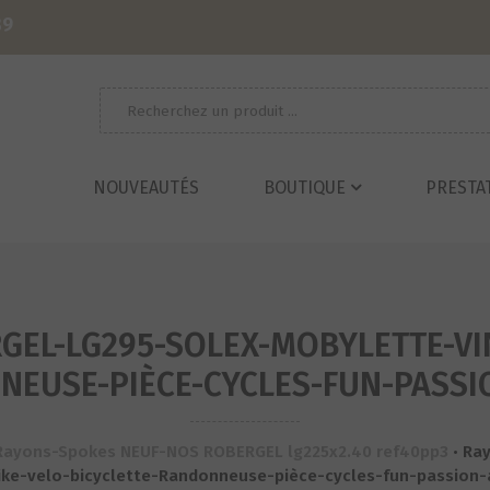
39
Recherche
pour :
NOUVEAUTÉS
BOUTIQUE
PRESTA
EL-LG295-SOLEX-MOBYLETTE-VI
NEUSE-PIÈCE-CYCLES-FUN-PASSI
Rayons-Spokes NEUF-NOS ROBERGEL lg225x2.40 ref40pp3
•
Ray
ike-velo-bicyclette-Randonneuse-pièce-cycles-fun-passion-