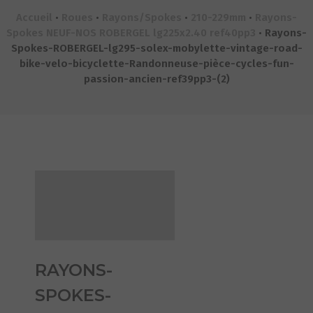
Accueil
•
Roues
•
Rayons/Spokes
•
210-229mm
•
Rayons-
Spokes NEUF-NOS ROBERGEL lg225x2.40 ref40pp3
•
Rayons-
Spokes-ROBERGEL-lg295-solex-mobylette-vintage-road-
bike-velo-bicyclette-Randonneuse-pièce-cycles-fun-
passion-ancien-ref39pp3-(2)
RAYONS-
SPOKES-