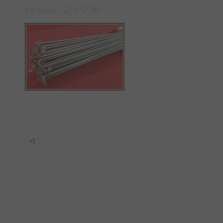
par
pdilly
0
281