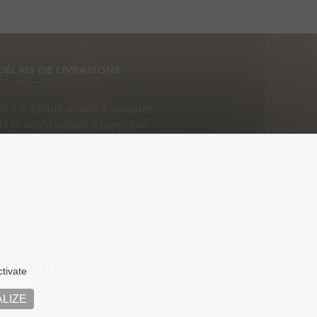
DÉLAIS DE LIVRAISONS
De 2 à 4 jours ouvrés à compter
de la confirmation d’expédition
que vous recevrez par e-mail.
an du site
Politique de confidentialité
Mentions légales
ctivate
LIZE