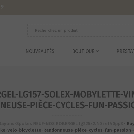
39
Recherche
pour :
NOUVEAUTÉS
BOUTIQUE
PRESTA
EL-LG157-SOLEX-MOBYLETTE-VI
NEUSE-PIÈCE-CYCLES-FUN-PASSI
Rayons-Spokes NEUF-NOS ROBERGEL lg225x2.40 ref40pp3
•
Ra
ike-velo-bicyclette-Randonneuse-pièce-cycles-fun-passion-