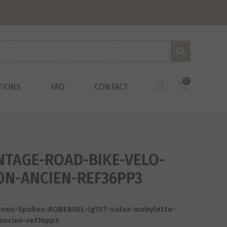
0
TIONS
FAQ
CONTACT
NTAGE-ROAD-BIKE-VELO-
ON-ANCIEN-REF36PP3
yons-Spokes-ROBERGEL-lg157-solex-mobylette-
ancien-ref36pp3