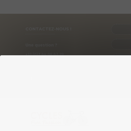
CONTACTEZ-NOUS !
Une question ?
+33 (0)
7
64 08 67 39
PRÉ
contact@cycles-fun-passion.com