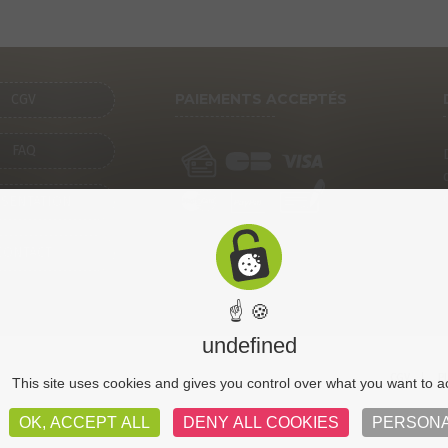
PAIEMENTS ACCEPTÉS
CGV
FAQ
SENTATION
CONTACT
☝ 🍪
undefined
CGV
Pl
This site uses cookies and gives you control over what you want to a
OK, ACCEPT ALL
DENY ALL COOKIES
PERSONA