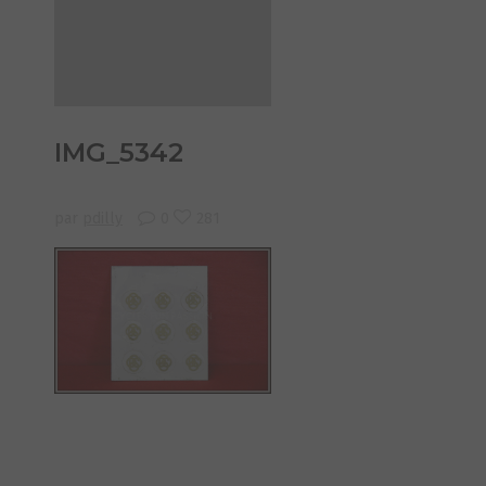
IMG_5342
par
pdilly
0
281