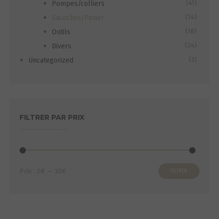
(41)
Pompes/colliers
(14)
Sacoches/Panier
(18)
Outils
(24)
Divers
(2)
Uncategorized
FILTRER PAR PRIX
Prix
Prix
Prix :
0€
—
30€
FILTRER
min
max