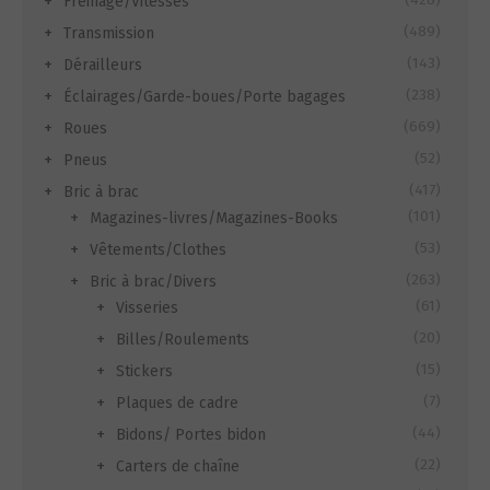
Freinage/Vitesses
(489)
Transmission
(143)
Dérailleurs
(238)
Éclairages/Garde-boues/Porte bagages
(669)
Roues
(52)
Pneus
(417)
Bric à brac
(101)
Magazines-livres/Magazines-Books
(53)
Vêtements/Clothes
(263)
Bric à brac/Divers
(61)
Visseries
(20)
Billes/Roulements
(15)
Stickers
(7)
Plaques de cadre
(44)
Bidons/ Portes bidon
(22)
Carters de chaîne