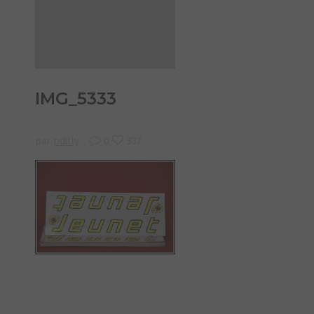
IMG_5333
par
pdilly
0
337