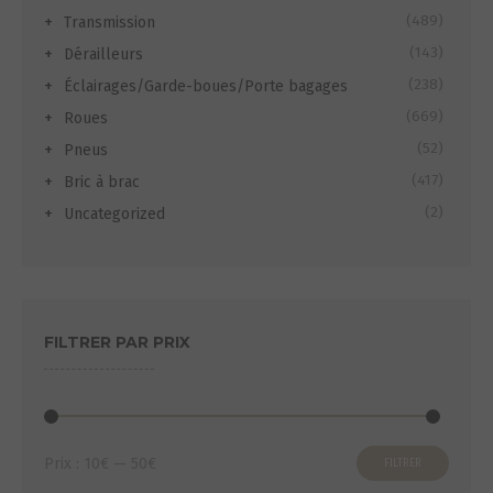
(489)
Transmission
(143)
Dérailleurs
(238)
Éclairages/Garde-boues/Porte bagages
(669)
Roues
(52)
Pneus
(417)
Bric à brac
(2)
Uncategorized
FILTRER PAR PRIX
Prix
Prix
Prix :
10€
—
50€
FILTRER