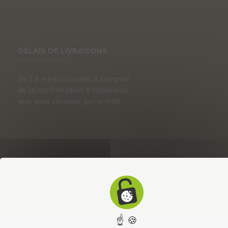
DÉLAIS DE LIVRAISONS
De 2 à 4 jours ouvrés à compter
de la confirmation d’expédition
que vous recevrez par e-mail.
☝ 🍪