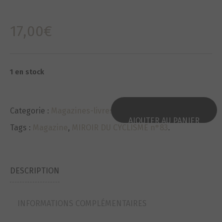
17,00
€
1 en stock
Categorie :
Magazines-livres/Magazines-Books
.
AJOUTER AU PANIER
Tags :
Magazine
,
MIROIR DU CYCLISME n°83
.
DESCRIPTION
INFORMATIONS COMPLÉMENTAIRES