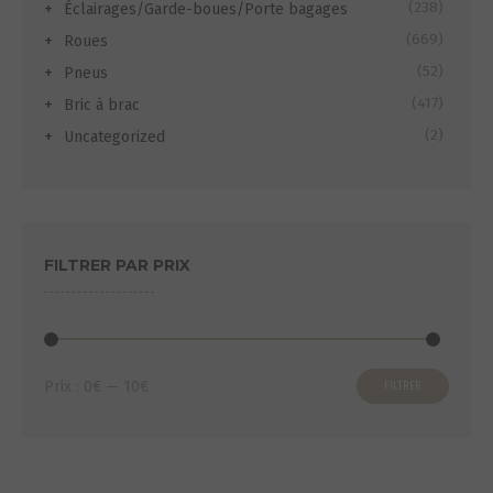
(238)
Éclairages/Garde-boues/Porte bagages
(669)
Roues
(52)
Pneus
(417)
Bric à brac
(2)
Uncategorized
FILTRER PAR PRIX
Prix
Prix
Prix :
0€
—
10€
FILTRER
min
max