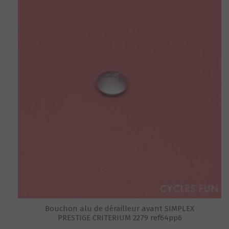
Bouchon alu de dérailleur avant SIMPLEX
PRESTIGE CRITERIUM 2279 ref64pp6