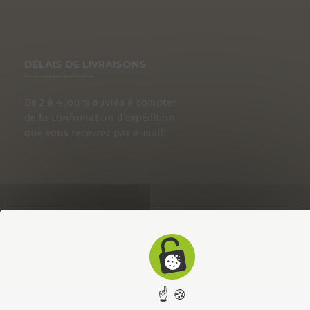
DÉLAIS DE LIVRAISONS
De 2 à 4 jours ouvrés à compter
de la confirmation d’expédition
que vous recevrez par e-mail.
☝ 🍪