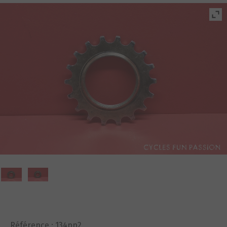
Référence :
134pp2