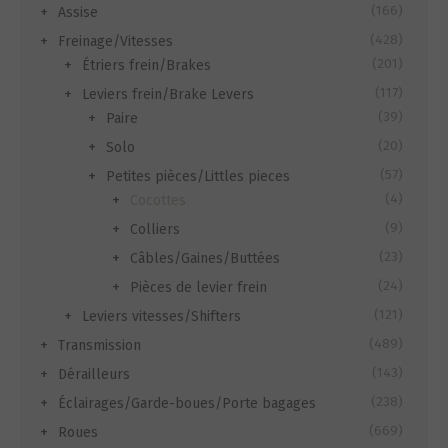
(166)
Assise
(428)
Freinage/Vitesses
(201)
Étriers frein/Brakes
(117)
Leviers frein/Brake Levers
(39)
Paire
(20)
Solo
(57)
Petites pièces/Littles pieces
(4)
Cocottes
(9)
Colliers
(23)
Câbles/Gaines/Buttées
(24)
Pièces de levier frein
(121)
Leviers vitesses/Shifters
(489)
Transmission
(143)
Dérailleurs
(238)
Éclairages/Garde-boues/Porte bagages
(669)
Roues