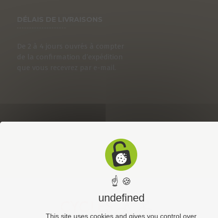
DÉLAIS DE LIVRAISONS
De 2 à 4 jours ouvrés à compter
de la confirmation d’expédition
que vous recevrez par e-mail.
☝ 🍪
undefined
This site uses cookies and gives you control over