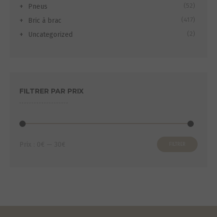
(52)
Pneus
(417)
Bric à brac
(2)
Uncategorized
FILTRER PAR PRIX
Prix
Prix
Prix :
0€
—
30€
FILTRER
min
max