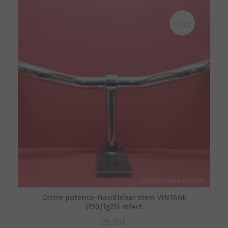
VENDU
Cintre potence-Handlebar stem VINTAGE
(t50/lg25) ref4ct
26,00
€