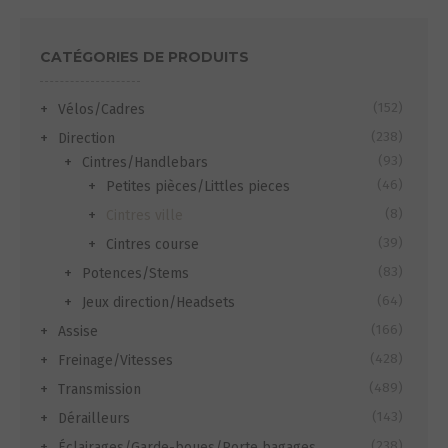
CATÉGORIES DE PRODUITS
(152)
Vélos/Cadres
(238)
Direction
(93)
Cintres/Handlebars
(46)
Petites pièces/Littles pieces
(8)
Cintres ville
(39)
Cintres course
(83)
Potences/Stems
(64)
Jeux direction/Headsets
(166)
Assise
(428)
Freinage/Vitesses
(489)
Transmission
(143)
Dérailleurs
(238)
Éclairages/Garde-boues/Porte bagages