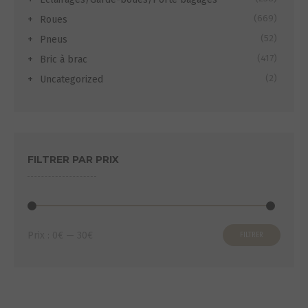
(669)
Roues
(52)
Pneus
(417)
Bric à brac
(2)
Uncategorized
FILTRER PAR PRIX
Prix
Prix
Prix :
0€
—
30€
FILTRER
min
max