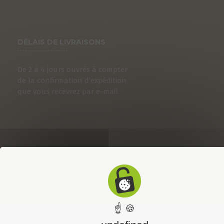
DÉLAIS DE LIVRAISONS
De 2 à 4 jours ouvrés à compter
de la confirmation d’expédition
que vous recevrez par e-mail.
☝ 🍪