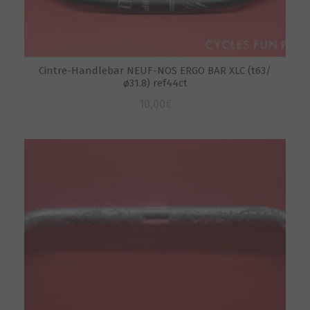
Cintre-Handlebar NEUF-NOS ERGO BAR XLC (t63/
ø31.8) ref44ct
10,00
€