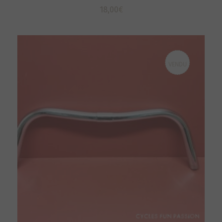
18,00
€
VENDU