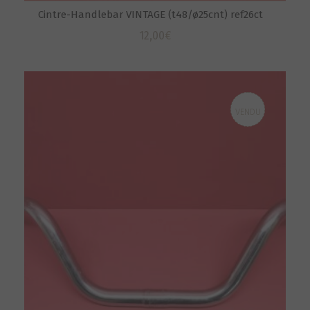
Cintre-Handlebar VINTAGE (t48/ø25cnt) ref26ct
12,00
€
VENDU
S