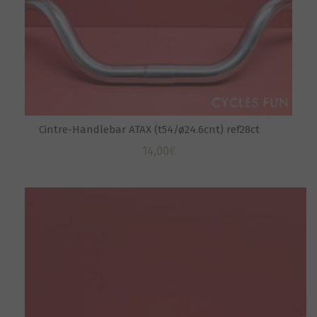
Cintre-Handlebar ATAX (t54/ø24.6cnt) ref28ct
14,00
€