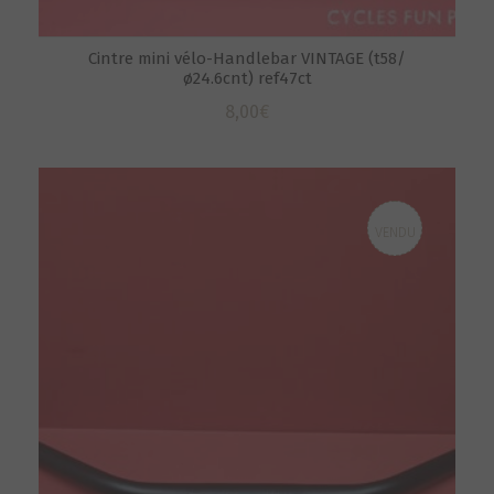
Cintre mini vélo-Handlebar VINTAGE (t58/
ø24.6cnt) ref47ct
8,00
€
VENDU