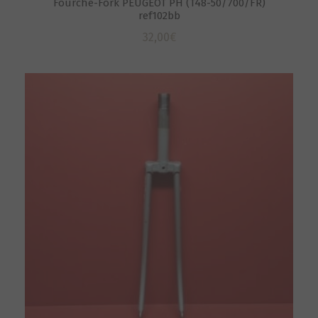
Fourche-Fork PEUGEOT PH (T48-50/700/FR)
ref102bb
32,00
€
S