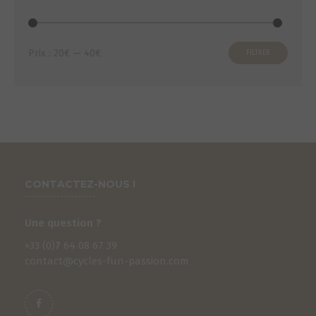
Prix
Prix
Prix :
20€
—
40€
FILTRER
min
max
CONTACTEZ-NOUS !
Une question ?
+33 (0)
7
64 08 67 39
contact@cycles-fun-passion.com