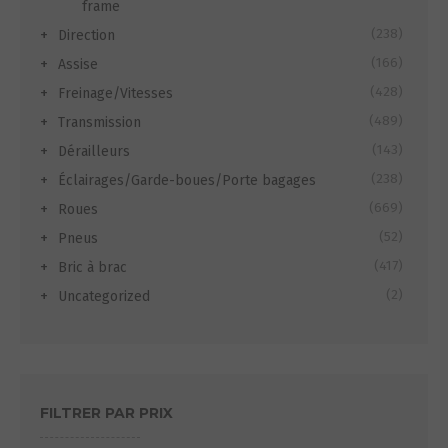
frame
(238)
Direction
(166)
Assise
(428)
Freinage/Vitesses
(489)
Transmission
(143)
Dérailleurs
(238)
Éclairages/Garde-boues/Porte bagages
(669)
Roues
(52)
Pneus
(417)
Bric à brac
(2)
Uncategorized
FILTRER PAR PRIX