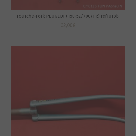
Fourche-Fork PEUGEOT (T50-52/700/FR) ref101bb
32,00
€