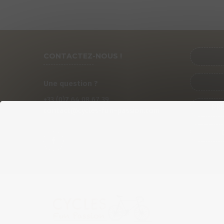
CONTACTEZ-NOUS !
Une question ?
+33 (0)
7
64 08 67 39
PRÉ
contact@cycles-fun-passion.com