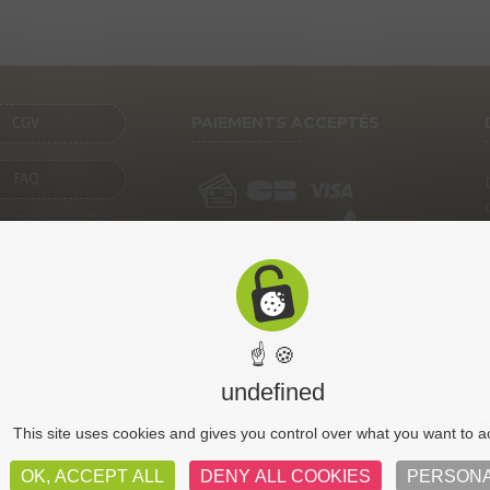
PAIEMENTS ACCEPTÉS
CGV
FAQ
SENTATION
CONTACT
☝ 🍪
undefined
CGV
Pl
This site uses cookies and gives you control over what you want to a
OK, ACCEPT ALL
DENY ALL COOKIES
PERSONA