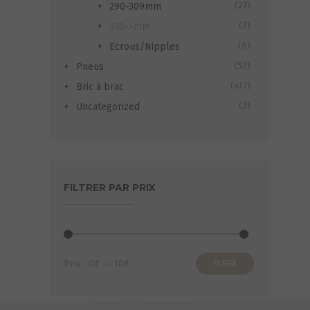
(27)
290-309mm
(2)
310->mm
(6)
Ecrous/Nipples
(52)
Pneus
(417)
Bric à brac
(2)
Uncategorized
FILTRER PAR PRIX
Prix
Prix
Prix :
0€
—
10€
FILTRER
min
max