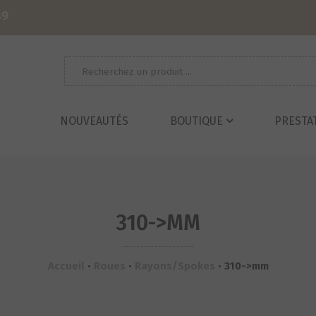
39
Recherche
pour :
NOUVEAUTÉS
BOUTIQUE
PRESTA
310->MM
Accueil
•
Roues
•
Rayons/Spokes
•
310->mm