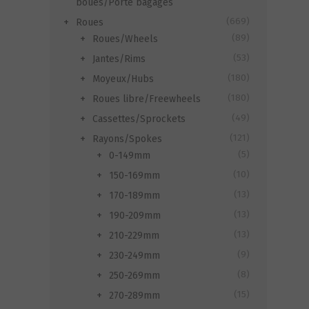
boues/Porte bagages
(669)
Roues
(89)
Roues/Wheels
(53)
Jantes/Rims
(180)
Moyeux/Hubs
(180)
Roues libre/Freewheels
(49)
Cassettes/Sprockets
(121)
Rayons/Spokes
(5)
0-149mm
(10)
150-169mm
(13)
170-189mm
(13)
190-209mm
(13)
210-229mm
(9)
230-249mm
(8)
250-269mm
(15)
270-289mm