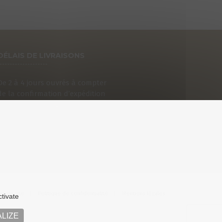
DÉLAIS DE LIVRAISONS
De 2 à 4 jours ouvrés à compter
de la confirmation d’expédition
que vous recevrez par e-mail.
an du site
Politique de confidentialité
Mentions légales
ctivate
LIZE