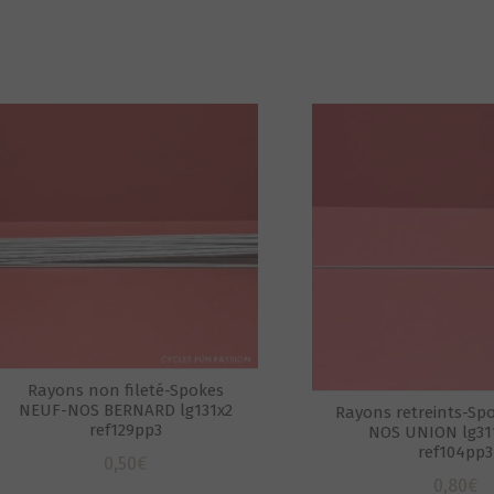
Rayons non fileté-Spokes
NEUF-NOS BERNARD lg131x2
Rayons retreints-Sp
ref129pp3
NOS UNION lg311
ref104pp3
0,50
€
0,80
€