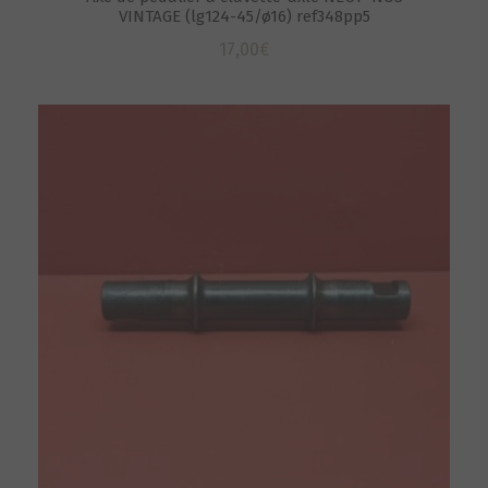
VINTAGE (lg124-45/ø16) ref348pp5
17,00
€