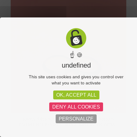
☝ 🍪
undefined
This site uses cookies and gives you control over
what you want to activate
OK, ACCEPT ALL
DENY ALL COOKIES
Joints d’étanchéité boitier pédalier-Bottom
PERSONALIZE
Bracket NEUF-NOS STRONGLIGHT MAVIC ref32bt
4,00
€