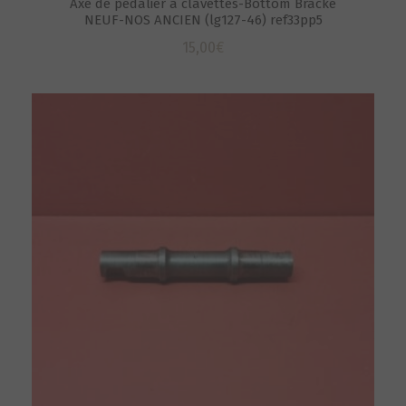
Axe de pédalier à clavettes-Bottom Bracke
NEUF-NOS ANCIEN (lg127-46) ref33pp5
15,00
€