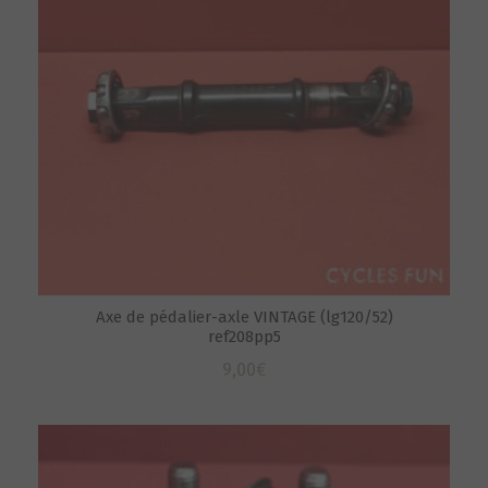
Axe de pédalier-axle VINTAGE (lg120/52)
ref208pp5
9,00
€