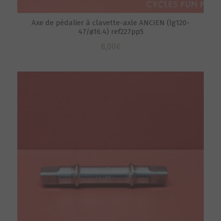
Axe de pédalier à clavette-axle ANCIEN (lg120-
47/ø16.4) ref227pp5
8,00
€