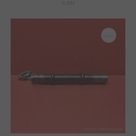
15,00
€
VENDU