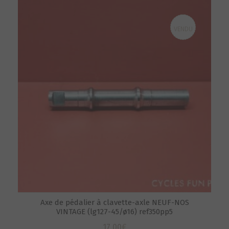
VENDU
Axe de pédalier à clavette-axle NEUF-NOS
VINTAGE (lg127-45/ø16) ref350pp5
17,00
€