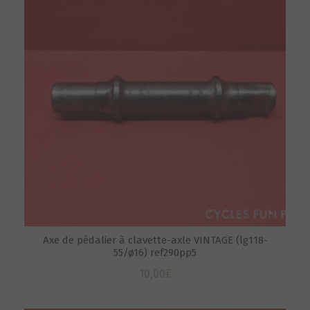
Axe de pédalier à clavette-axle VINTAGE (lg118-
55/ø16) ref290pp5
10,00
€