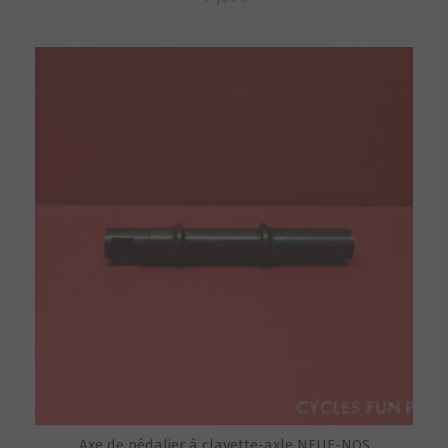
Axe de pédalier à clavette-axle NEUF-NOS