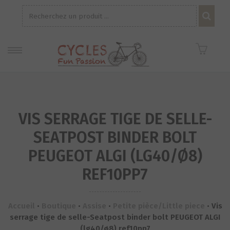
Recherche
pour :
VIS SERRAGE TIGE DE SELLE-
SEATPOST BINDER BOLT
PEUGEOT ALGI (LG40/Ø8)
REF10PP7
Accueil
•
Boutique
•
Assise
•
Petite pièce/Little piece
•
Vis
serrage tige de selle-Seatpost binder bolt PEUGEOT ALGI
(lg40/ø8) ref10pp7