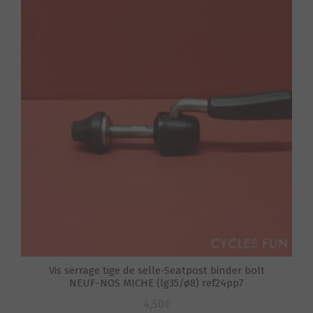
S
Vis serrage tige de selle-Seatpost binder bolt
NEUF-NOS MICHE (lg35/ø8) ref24pp7
4,50
€