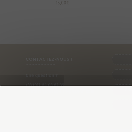
15,00
€
CONTACTEZ-NOUS !
Une question ?
+33 (0)
7
64 08 67 39
PRÉ
contact@cycles-fun-passion.com