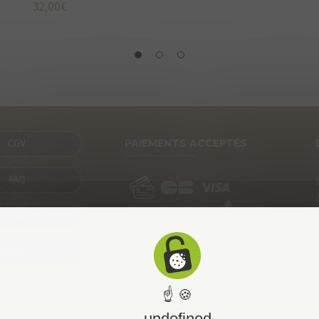
32,00
€
PAIEMENTS ACCEPTÉS
CGV
FAQ
SENTATION
CONTACT
☝ 🍪
undefined