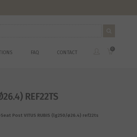
0
TIONS
FAQ
CONTACT
Ø26.4) REF22TS
-Seat Post VITUS RUBIS (lg250/ø26.4) ref22ts