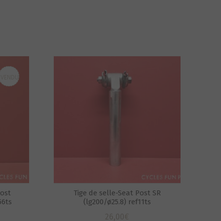
VENDU
Post
Tige de selle-Seat Post SR
56ts
(lg200/ø25.8) ref11ts
26,00
€