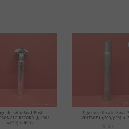
ige de selle-Seat Post
Tige de selle alu-Seat 
PAGNOLO RECORD (lg190/
VINTAGE (lg200/ø26) ref
ø27.2) ref60ts
10,00
€