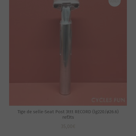
VENDU
S
Tige de selle-Seat Post 3ttt RECORD (lg220/ø26.6)
ref3ts
35,00
€