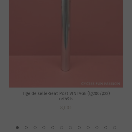
S
Tige de selle-Seat Post VINTAGE (lg200/ø22)
ref49ts
8,00
€