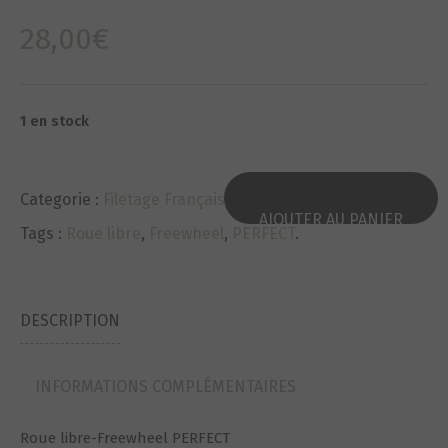
28,00
€
1 en stock
Categorie :
Filetage Français
.
AJOUTER AU PANIER
Tags :
Roue libre
,
Freewheel
,
PERFECT
.
DESCRIPTION
INFORMATIONS COMPLÉMENTAIRES
Roue libre-Freewheel PERFECT