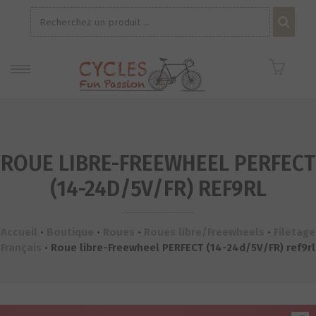
Recherche
pour :
ROUE LIBRE-FREEWHEEL PERFECT
(14-24D/5V/FR) REF9RL
Accueil
•
Boutique
•
Roues
•
Roues libre/Freewheels
•
Filetage
Français
•
Roue libre-Freewheel PERFECT (14-24d/5V/FR) ref9rl