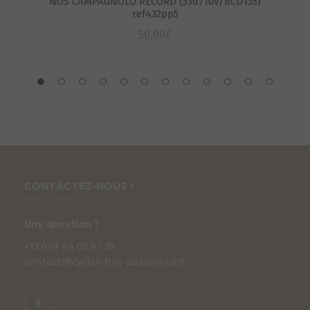
NOS CAMPAGNOLO RECORD (53d/10v/BCD135)
ref432pp5
50,00
€
CONTACTEZ-NOUS !
Une question ?
+33 (0)
7
64 08 67 39
contact@cycles-fun-passion.com