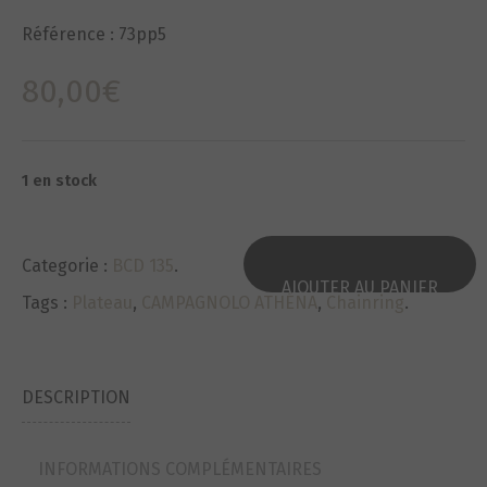
Référence :
73pp5
80,00
€
1 en stock
Categorie :
BCD 135
.
AJOUTER AU PANIER
Tags :
Plateau
,
CAMPAGNOLO ATHÉNA
,
Chainring
.
DESCRIPTION
INFORMATIONS COMPLÉMENTAIRES