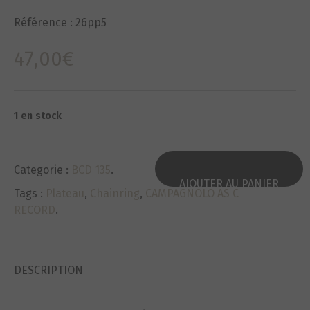
Référence :
26pp5
47,00
€
1 en stock
Categorie :
BCD 135
.
AJOUTER AU PANIER
Tags :
Plateau
,
Chainring
,
CAMPAGNOLO AS C
RECORD
.
DESCRIPTION