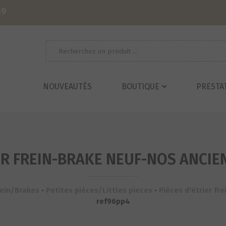
39
Recherche
pour :
NOUVEAUTÉS
BOUTIQUE
PRESTA
IER FREIN-BRAKE NEUF-NOS ANCIE
rein/Brakes
•
Petites pièces/Littles pieces
•
Pièces d'étrier fre
ref96pp4