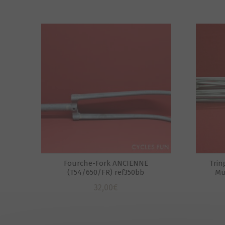
Fourche-Fork ANCIENNE
Trin
(T54/650/FR) ref350bb
Mu
32,00
€