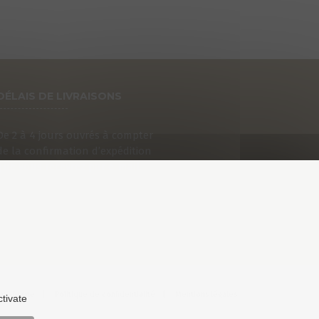
DÉLAIS DE LIVRAISONS
De 2 à 4 jours ouvrés à compter
de la confirmation d’expédition
que vous recevrez par e-mail.
an du site
Politique de confidentialité
Mentions légales
ctivate