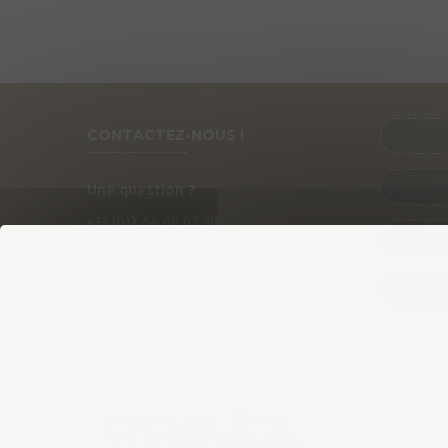
CONTACTEZ-NOUS !
Une question ?
+33 (0)
7
64 08 67 39
PRÉ
contact@cycles-fun-passion.com