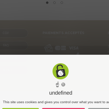
PAIEMENTS ACCEPTÉS
CGV
FAQ
SENTATION
CONTACT
☝ 🍪
undefined
CGV
Pl
This site uses cookies and gives you control over what you want to a