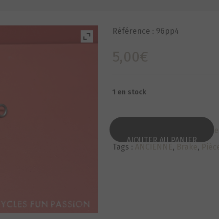
Référence :
96pp4
5,00
€
1 en stock
Categorie :
Pièces d'étrier fre
AJOUTER AU PANIER
Tags :
ANCIENNE
,
Brake
,
Pièce