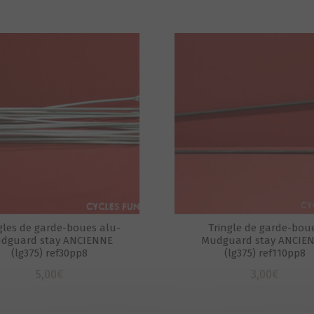
gles de garde-boues alu-
Tringle de garde-bou
dguard stay ANCIENNE
Mudguard stay ANCIE
(lg375) ref30pp8
(lg375) ref110pp8
5,00
€
3,00
€