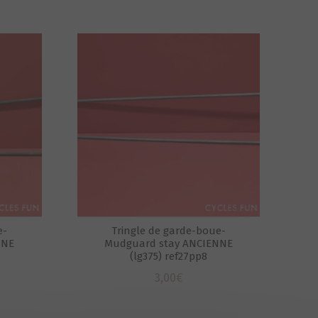
e-
Tringle de garde-boue-
NNE
Mudguard stay ANCIENNE
(lg375) ref27pp8
3,00
€