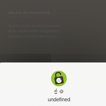
DÉLAIS DE LIVRAISONS
De 2 à 4 jours ouvrés à compter
de la confirmation d’expédition
que vous recevrez par e-mail.
☝ 🍪
undefined