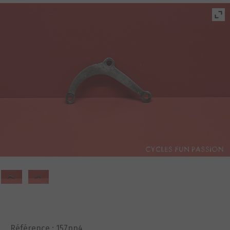
Référence :
157pp4