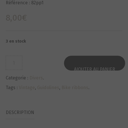
Référence :
82pp1
8,00
€
3 en stock
quantité
de
AJOUTER AU PANIER
Guidolines-
Categorie :
Divers
.
Bike
ribbons
Tags :
Vintage
,
Guidolines
,
Bike ribbons
.
NEUF-
NOS
VINTAGE
DESCRIPTION
ref82pp1