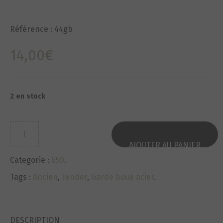
Référence :
44gb
14,00
€
2 en stock
quantité
de
AJOUTER AU PANIER
Garde
Categorie :
650
.
boue
acier-
Tags :
Ancien
,
Fender
,
Garde boue acier
.
Fender
NEUF-
NOS
DESCRIPTION
ANCIEN