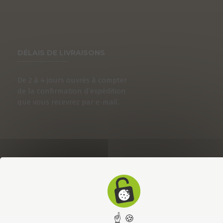
DÉLAIS DE LIVRAISONS
De 2 à 4 jours ouvrés à compter
de la confirmation d’expédition
que vous recevrez par e-mail.
☝ 🍪