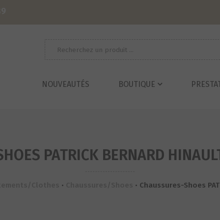
39
Recherche
pour :
NOUVEAUTÉS
BOUTIQUE
PRESTA
HOES PATRICK BERNARD HINAULT 
tements/Clothes
•
Chaussures/Shoes
•
Chaussures-Shoes PATR