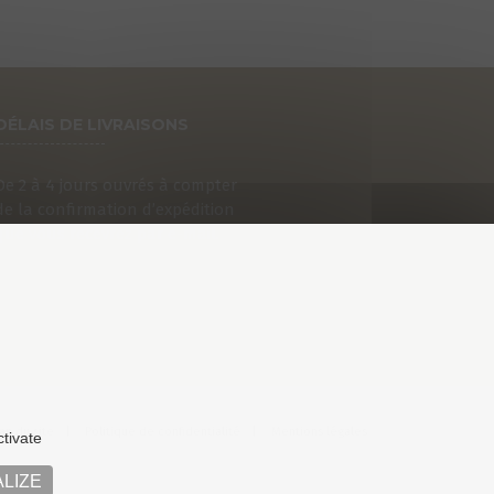
DÉLAIS DE LIVRAISONS
De 2 à 4 jours ouvrés à compter
de la confirmation d’expédition
que vous recevrez par e-mail.
an du site
Politique de confidentialité
Mentions légales
ctivate
LIZE