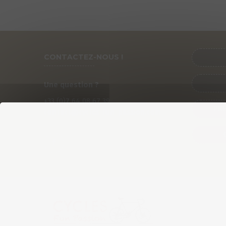
CONTACTEZ-NOUS !
Une question ?
+33 (0)
7
64 08 67 39
PRÉ
contact@cycles-fun-passion.com