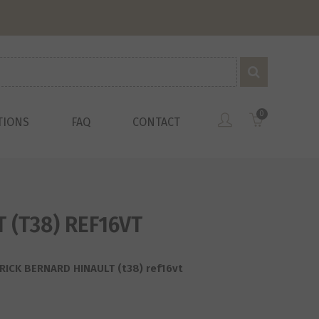
0
TIONS
FAQ
CONTACT
(T38) REF16VT
ICK BERNARD HINAULT (t38) ref16vt