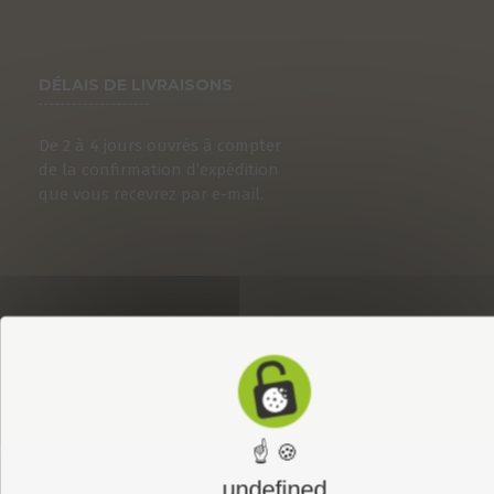
DÉLAIS DE LIVRAISONS
De 2 à 4 jours ouvrés à compter
de la confirmation d’expédition
que vous recevrez par e-mail.
☝ 🍪
undefined