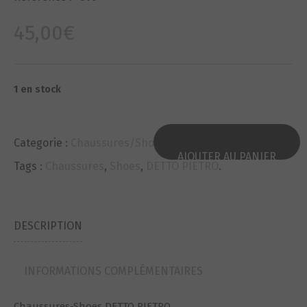
45,00
€
1 en stock
Categorie :
Chaussures/Shoes
.
AJOUTER AU PANIER
Tags :
Chaussures
,
Shoes
,
DETTO PIETRO
.
DESCRIPTION
INFORMATIONS COMPLÉMENTAIRES
Chaussures-Shoes DETTO PIETRO