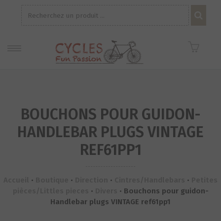
Recherche
pour :
BOUCHONS POUR GUIDON-
HANDLEBAR PLUGS VINTAGE
REF61PP1
Accueil
•
Boutique
•
Direction
•
Cintres/Handlebars
•
Petites
pièces/Littles pieces
•
Divers
•
Bouchons pour guidon-
Handlebar plugs VINTAGE ref61pp1