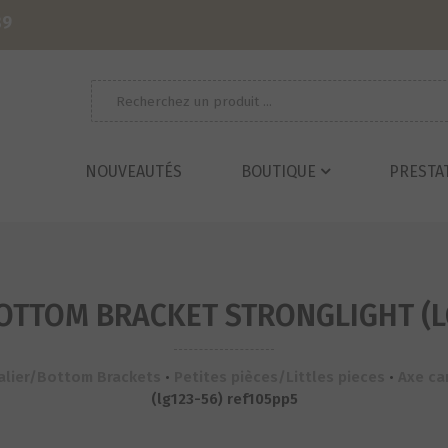
39
Recherche
pour :
NOUVEAUTÉS
BOUTIQUE
PRESTA
OTTOM BRACKET STRONGLIGHT (L
dalier/Bottom Brackets
•
Petites pièces/Littles pieces
•
Axe ca
(lg123-56) ref105pp5