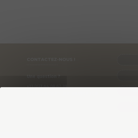
CONTACTEZ-NOUS !
Une question ?
+33 (0)
7
64 08 67 39
PRÉ
contact@cycles-fun-passion.com