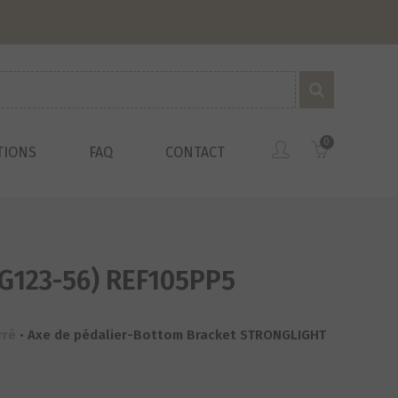
0
TIONS
FAQ
CONTACT
G123-56) REF105PP5
rré
•
Axe de pédalier-Bottom Bracket STRONGLIGHT