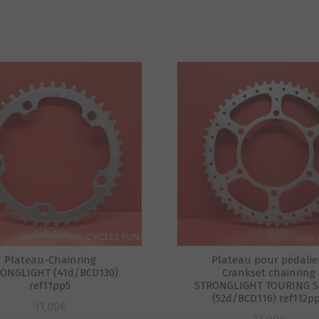
Plateau-Chainring
Plateau pour pédalie
ONGLIGHT (41d/BCD130)
Crankset chainring
ref11pp5
STRONGLIGHT TOURING 
(52d/BCD116) ref112p
11,00
€