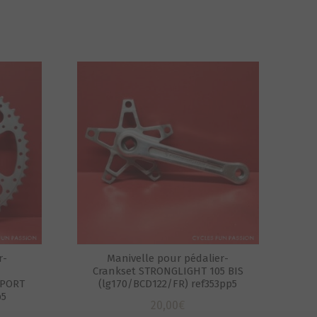
r-
Manivelle pour pédalier-
Crankset STRONGLIGHT 105 BIS
SPORT
(lg170/BCD122/FR) ref353pp5
p5
20,00
€