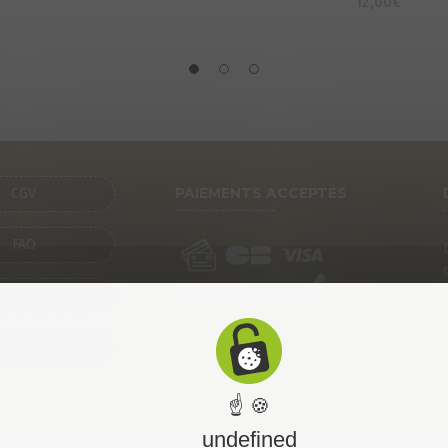
12,00
€
PAIEMENTS ACCEPTÉS
CGV
FAQ
SENTATION
CONTACT
☝ 🍪
undefined