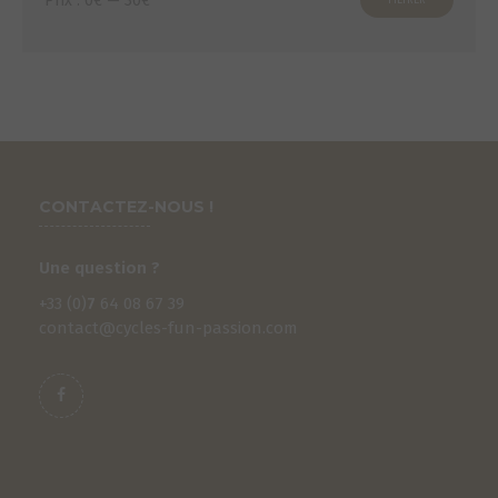
Prix :
0€
—
30€
FILTRER
min
max
CONTACTEZ-NOUS !
Une question ?
+33 (0)
7
64 08 67 39
contact@cycles-fun-passion.com