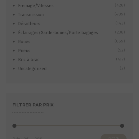
(428)
Freinage/Vitesses
(489)
Transmission
(143)
Dérailleurs
(238)
Éclairages/Garde-boues/Porte bagages
(669)
Roues
(52)
Pneus
(417)
Bric à brac
(2)
Uncategorized
FILTRER PAR PRIX
Prix
Prix