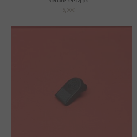
VINTAGE ref312pp4
5,00
€