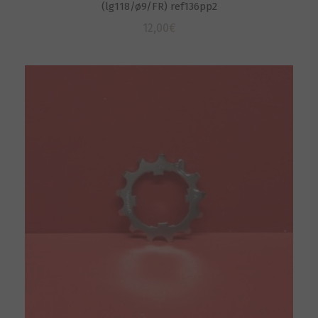
(lg118/ø9/FR) ref136pp2
12,00
€