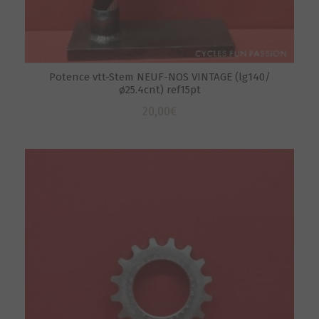
Potence vtt-Stem NEUF-NOS VINTAGE (lg140/
ø25.4cnt) ref15pt
20,00
€