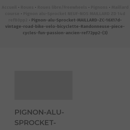
Accueil
•
Roues
•
Roues libre/Freewheels
•
Pignons
•
Maillard
course
•
Pignon alu-Sprocket NEUF-NOS MAILLARD ZD 14d
ref80pp2
•
Pignon-alu-Sprocket-MAILLARD-ZC-16X17d-
vintage-road-bike-velo-bicyclette-Randonneuse-piece-
cycles-fun-passion-ancien-ref72pp2-(3)
PIGNON-ALU-
SPROCKET-