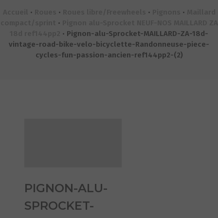
Accueil
•
Roues
•
Roues libre/Freewheels
•
Pignons
•
Maillard
compact/sprint
•
Pignon alu-Sprocket NEUF-NOS MAILLARD ZA
18d ref144pp2
•
Pignon-alu-Sprocket-MAILLARD-ZA-18d-
vintage-road-bike-velo-bicyclette-Randonneuse-piece-
cycles-fun-passion-ancien-ref144pp2-(2)
PIGNON-ALU-
SPROCKET-