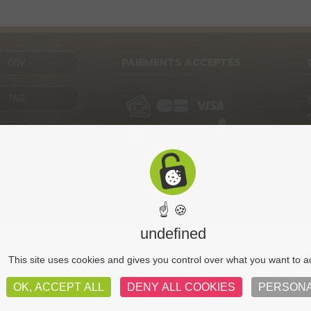
PAIEMENTS ACCEPTÉS
CGV
FAQ
SENTATION
CONTACT
☝ 🍪
undefined
CGV
Pl
This site uses cookies and gives you control over what you want to a
OK, ACCEPT ALL
DENY ALL COOKIES
PERSONA