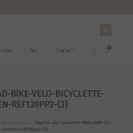
0
TIONS
FAQ
CONTACT
D-BIKE-VELO-BICYCLETTE-
N-REF139PP2-(3)
 16d ref141pp2
•
Pignon-alu-Sprocket-MAILLARD-ZC-
-ancien-ref139pp2-(3)