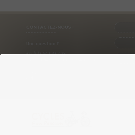
CONTACTEZ-NOUS !
Une question ?
+33 (0)
7
64 08 67 39
PRÉ
contact@cycles-fun-passion.com