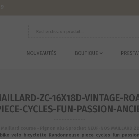
39
Recherche
pour :
NOUVEAUTÉS
BOUTIQUE
PRESTA
ILLARD-ZC-16X18D-VINTAGE-ROA
ECE-CYCLES-FUN-PASSION-ANCIE
•
Maillard course
•
Pignon alu-Sprocket NEUF-NOS MAILLARD ZD
bike-velo-bicyclette-Randonneuse-piece-cycles-fun-passion