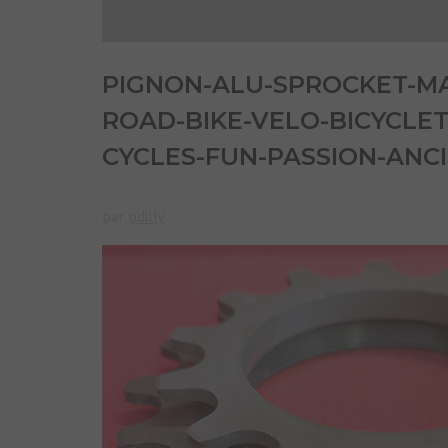
PIGNON-ALU-SPROCKET-MA
ROAD-BIKE-VELO-BICYCLE
CYCLES-FUN-PASSION-ANCIE
par
pdilly