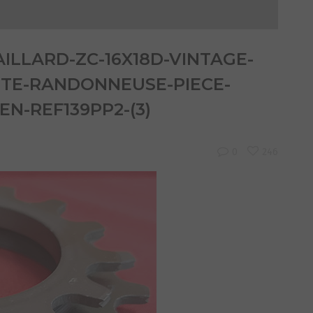
ILLARD-ZC-16X18D-VINTAGE-
TTE-RANDONNEUSE-PIECE-
N-REF139PP2-(3)
0
246