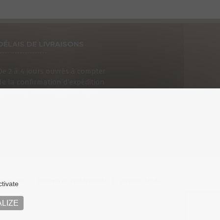
DÉLAIS DE LIVRAISONS
De 2 à 4 jours ouvrés à compter
de la confirmation d’expédition
que vous recevrez par e-mail.
an du site
Politique de confidentialité
Mentions légales
ctivate
LIZE